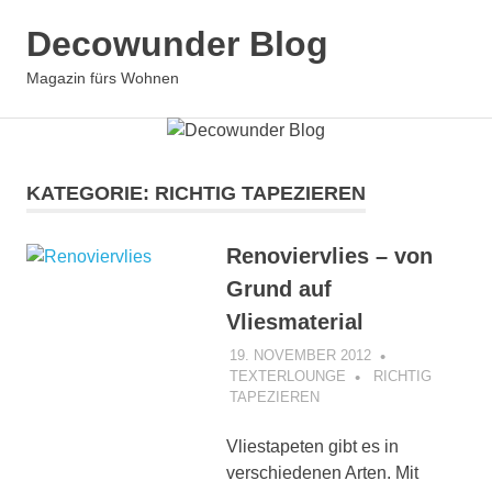
Zum
Decowunder Blog
Inhalt
springen
Magazin fürs Wohnen
KATEGORIE:
RICHTIG TAPEZIEREN
Renoviervlies – von
Grund auf
Vliesmaterial
19. NOVEMBER 2012
TEXTERLOUNGE
RICHTIG
TAPEZIEREN
Vliestapeten gibt es in
verschiedenen Arten. Mit