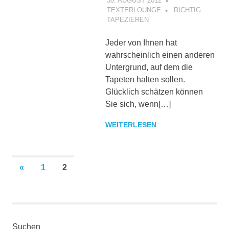
30. AUGUST 2012
TEXTERLOUNGE
RICHTIG
TAPEZIEREN
Jeder von Ihnen hat
wahrscheinlich einen anderen
Untergrund, auf dem die
Tapeten halten sollen.
Glücklich schätzen können
Sie sich, wenn[…]
WEITERLESEN
Seitennummerierung
VORHERIGE
«
1
2
BEITRÄGE
der
Beiträge
Suchen