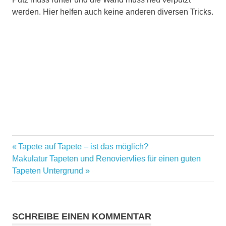
werden. Hier helfen auch keine anderen diversen Tricks.
tapeten
Vorheriger
Tapete auf Tapete – ist das möglich?
Beitragsnavigation
untergrund
Nächster
Beitrag:
Makulatur Tapeten und Renoviervlies für einen guten
Beitrag:
Tapeten Untergrund
SCHREIBE EINEN KOMMENTAR