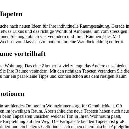
Tapeten
uche nach neuen Ideen für Ihre individuelle Raumgestaltung. Gerade i
etwas Luxus und das richtige Wohlfühl-Ambiente, um vom stressigen
önnen Sie unglaublich viel verändern und Ihren Räumen jedes Mal
 Wechsel von klassisch zu modern nur eine Wandbekleidung entfernt.
ume vorteilhaft
ekte Wohnung. Das eine Zimmer ist viel zu eng, das Andere entschieden
Sie Ihre Räume verändern. Mit den richtigen Tapeten verändern Sie di
u nur ein paar kleine Tipps und können schon aus dem riesigen Raum
motionen
in strahlendes Orange im Wohnzimmer sorgt für Gemütlichkeit. Oft
ben im jeweiligen Raum. Aber zahlreiche neue Tapeten haben auch neu
ch beim Tapezieren unsicher, welcher Ton in Ihren Wohnraum passt,
e Empfehlung auf den Weg. Die Farbpalette bei den Tapeten ist groß.
iniert und ein heiteres Gelb findet sich neben einem frischen Apfelgrü