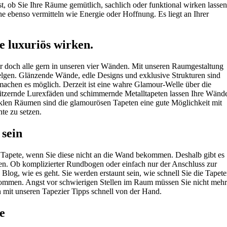
st, ob Sie Ihre Räume gemütlich, sachlich oder funktional wirken lassen
 ebenso vermitteln wie Energie oder Hoffnung. Es liegt an Ihrer
e luxuriös wirken.
 doch alle gern in unseren vier Wänden. Mit unseren Raumgestaltung
lgen. Glänzende Wände, edle Designs und exklusive Strukturen sind
machen es möglich. Derzeit ist eine wahre Glamour-Welle über die
itzernde Lurexfäden und schimmernde Metalltapeten lassen Ihre Wänd
nklen Räumen sind die glamourösen Tapeten eine gute Möglichkeit mit
te zu setzen.
 sein
e Tapete, wenn Sie diese nicht an die Wand bekommen. Deshalb gibt es
en. Ob komplizierter Rundbogen oder einfach nur der Anschluss zur
Blog, wie es geht. Sie werden erstaunt sein, wie schnell Sie die Tapet
ommen. Angst vor schwierigen Stellen im Raum müssen Sie nicht mehr
 mit unseren Tapezier Tipps schnell von der Hand.
e