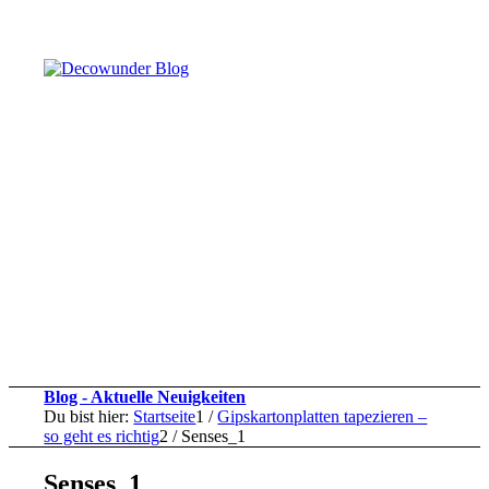
Blog - Aktuelle Neuigkeiten
Du bist hier:
Startseite
1
/
Gipskartonplatten tapezieren –
so geht es richtig
2
/
Senses_1
Senses_1