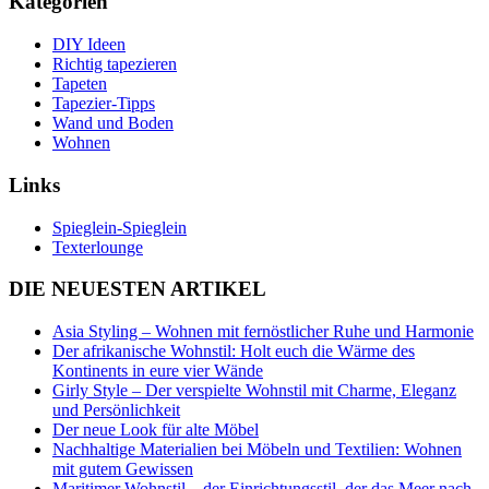
Kategorien
DIY Ideen
Richtig tapezieren
Tapeten
Tapezier-Tipps
Wand und Boden
Wohnen
Links
Spieglein-Spieglein
Texterlounge
DIE NEUESTEN ARTIKEL
Asia Styling – Wohnen mit fernöstlicher Ruhe und Harmonie
Der afrikanische Wohnstil: Holt euch die Wärme des
Kontinents in eure vier Wände
Girly Style – Der verspielte Wohnstil mit Charme, Eleganz
und Persönlichkeit
Der neue Look für alte Möbel
Nachhaltige Materialien bei Möbeln und Textilien: Wohnen
mit gutem Gewissen
Maritimer Wohnstil – der Einrichtungsstil, der das Meer nach