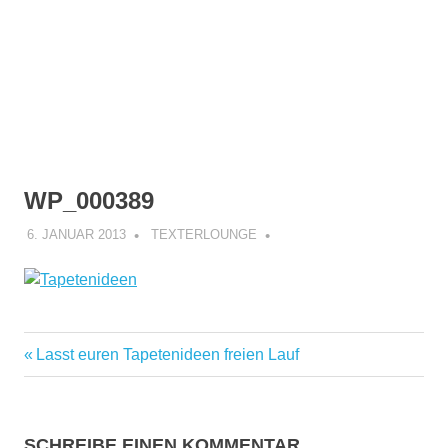
WP_000389
6. JANUAR 2013
TEXTERLOUNGE
Vorheriger
Lasst euren Tapetenideen freien Lauf
Beitragsnavigation
Beitrag:
SCHREIBE EINEN KOMMENTAR