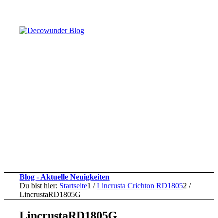
Blog - Aktuelle Neuigkeiten
Du bist hier:
Startseite
1
/
Lincrusta Crichton RD1805
2
/
LincrustaRD1805G
LincrustaRD1805G