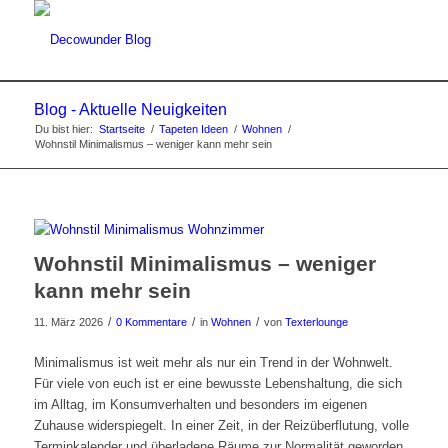
Blog - Aktuelle Neuigkeiten
Du bist hier:
Startseite
/
Tapeten Ideen
/
Wohnen
/
Wohnstil Minimalismus – weniger kann mehr sein
Wohnstil Minimalismus – weniger
kann mehr sein
/
/
/
11. März 2026
0 Kommentare
in
Wohnen
von
Texterlounge
Minimalismus ist weit mehr als nur ein Trend in der Wohnwelt.
Für viele von euch ist er eine bewusste Lebenshaltung, die sich
im Alltag, im Konsumverhalten und besonders im eigenen
Zuhause widerspiegelt. In einer Zeit, in der Reizüberflutung, volle
Terminkalender und überladene Räume zur Normalität geworden