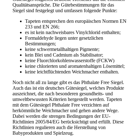
Qualitätsansprüche. Die Gütebestimmungen für das
Siegel sind festgelegt und umfassen folgende Punkte:
Tapeten entsprechen den europäischen Normen EN
233 und EN 266;
es ist kein nachweisbares Vinylchlorid enthalten;
Formaldehyde liegen unter gesetzlichen
Bestimmungen;
keine schwermetallhaltigen Pigmente;
kein Blei und Cadmium als Stabilisator;
keine Fluorchlorkohlenwasserstoffe (FCKW)
keine chlorierten und aromatenhaltigen Lösemittel;
keine leichtflüchtenden Weichmacher enthalten.
Noch nicht all zu lange gibt es das Phthalate Free Siegel.
Auch das ist ein deutsches Gütesiegel, welches Produkte
auszeichnet, die nach besonderen gesundheits- und
umweltbewussten Kriterien hergestellt werden. Tapeten
mit dem Gütesiegel Phthalate Free verzichten auf
herkömmliche Weichmacher und gehen andere Wege.
Dabei werden die strengen Bedingungen der EU-
Richtlinien 2005/84/EG berücksichtigt und erfüllt. Diese
Richtlinien regulieren auch die Herstellung von
Babyprodukten und Spielzeug.