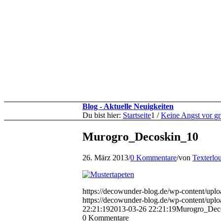
Blog - Aktuelle Neuigkeiten
Du bist hier:
Startseite
1
/
Keine Angst vor g
Murogro_Decoskin_10
26. März 2013
/
0 Kommentare
/
von
Texterlo
https://decowunder-blog.de/wp-content/upl
https://decowunder-blog.de/wp-content/upl
22:21:19
2013-03-26 22:21:19
Murogro_Dec
0
Kommentare