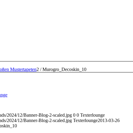
roßen Mustertapeten
2
/
Murogro_Decoskin_10
unge
oads/2024/12/Banner-Blog-2-scaled.jpg
0
0
Texterlounge
oads/2024/12/Banner-Blog-2-scaled.jpg
Texterlounge
2013-03-26
oskin_10