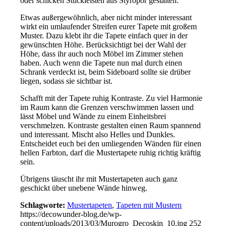
oder schicken Stuckleisten aus Styropor gestalten.
Etwas außergewöhnlich, aber nicht minder interessant
wirkt ein umlaufender Streifen eurer Tapete mit großem
Muster. Dazu klebt ihr die Tapete einfach quer in der
gewünschten Höhe. Berücksichtigt bei der Wahl der
Höhe, dass ihr auch noch Möbel im Zimmer stehen
haben. Auch wenn die Tapete nun mal durch einen
Schrank verdeckt ist, beim Sideboard sollte sie drüber
liegen, sodass sie sichtbar ist.
Schafft mit der Tapete ruhig Kontraste. Zu viel Harmonie
im Raum kann die Grenzen verschwimmen lassen und
lässt Möbel und Wände zu einem Einheitsbrei
verschmelzen. Kontraste gestalten einen Raum spannend
und interessant. Mischt also Helles und Dunkles.
Entscheidet euch bei den umliegenden Wänden für einen
hellen Farbton, darf die Mustertapete ruhig richtig kräftig
sein.
Übrigens täuscht ihr mit Mustertapeten auch ganz
geschickt über unebene Wände hinweg.
Schlagworte:
Mustertapeten
,
Tapeten mit Mustern
https://decowunder-blog.de/wp-
content/uploads/2013/03/Murogro_Decoskin_10.jpg
252