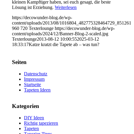
kleinen Kampftiger haben, sei euch gesagt, die beste
Lösung ist Erziehung.
Weiterlesen
https://decowunder-blog.de/wp-
content/uploads/2013/08/1016804_482775328464729_8512617
960
720
Texterlounge
https://decowunder-blog.de/wp-
content/uploads/2024/12/Banner-Blog-2-scaled.jpg
Texterlounge
2013-08-12 10:00:55
2025-03-12
18:33:17
Katze kratzt die Tapete ab – was tun?
Seiten
Datenschutz
Impressum
Startseite
Tapeten Ideen
Kategorien
DIY Ideen
Richtig tapezieren
Tapeten
Tapezier-Tipps