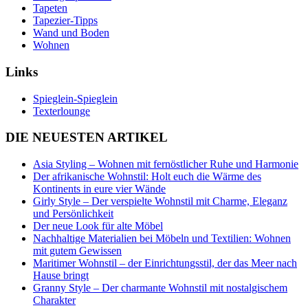
Tapeten
Tapezier-Tipps
Wand und Boden
Wohnen
Links
Spieglein-Spieglein
Texterlounge
DIE NEUESTEN ARTIKEL
Asia Styling – Wohnen mit fernöstlicher Ruhe und Harmonie
Der afrikanische Wohnstil: Holt euch die Wärme des
Kontinents in eure vier Wände
Girly Style – Der verspielte Wohnstil mit Charme, Eleganz
und Persönlichkeit
Der neue Look für alte Möbel
Nachhaltige Materialien bei Möbeln und Textilien: Wohnen
mit gutem Gewissen
Maritimer Wohnstil – der Einrichtungsstil, der das Meer nach
Hause bringt
Granny Style – Der charmante Wohnstil mit nostalgischem
Charakter