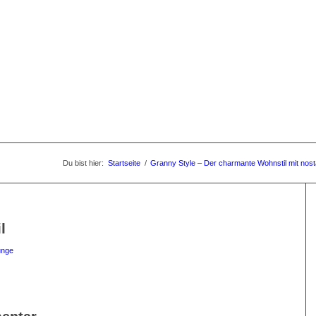
Du bist hier:
Startseite
/
Granny Style – Der charmante Wohnstil mit nos
l
unge