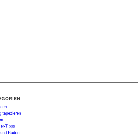
EGORIEN
deen
g tapezieren
en
ier-Tipps
und Boden