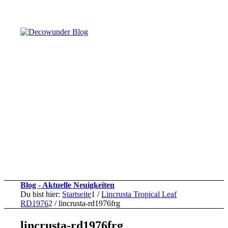
Blog - Aktuelle Neuigkeiten
Du bist hier:
Startseite
1
/
Lincrusta Tropical Leaf
RD1976
2
/
lincrusta-rd1976frg
lincrusta-rd1976frg