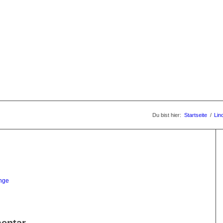
Du bist hier:
Startseite
/
Lin
unge