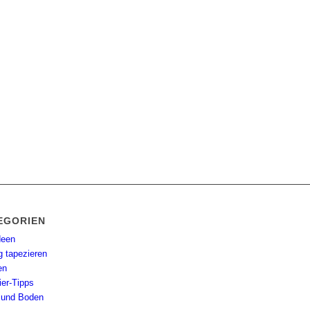
EGORIEN
deen
g tapezieren
en
ier-Tipps
und Boden