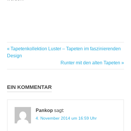
Wandbekleidung
Vorheriger
Tapetenkollektion Luster – Tapeten im faszinierenden
Beitragsnavigation
Beitrag:
Design
Nächster
Runter mit den alten Tapeten
Beitrag:
EIN KOMMENTAR
Pankop
sagt:
4. November 2014 um 16:59 Uhr